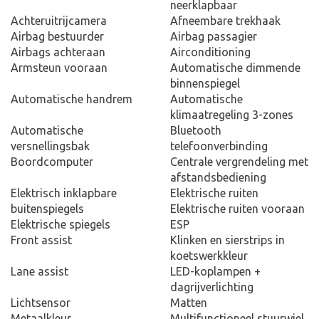
neerklapbaar
Achteruitrijcamera
Afneembare trekhaak
Airbag bestuurder
Airbag passagier
Airbags achteraan
Airconditioning
Armsteun vooraan
Automatische dimmende
binnenspiegel
Automatische handrem
Automatische
klimaatregeling 3-zones
Automatische
Bluetooth
versnellingsbak
telefoonverbinding
Boordcomputer
Centrale vergrendeling met
afstandsbediening
Elektrisch inklapbare
Elektrische ruiten
buitenspiegels
Elektrische ruiten vooraan
Elektrische spiegels
ESP
Front assist
Klinken en sierstrips in
koetswerkkleur
Lane assist
LED-koplampen +
dagrijverlichting
Lichtsensor
Matten
Metaalkleur
Multifunctioneel stuurwiel